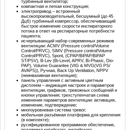
турбинный вентилятор;
компактная и легкая конструкция;
электропривод – встроенный
высокопроизводительный, бесшумный (до 45
Дцб) турбинный компрессор, обеспечивающий
быстрое изменение скорости инспираторного
потока в ответ на респираторные потребности
пациента;
исчерпывающий набор современных режимов
вентиляции: АCMV (Pressure control/Volume
Control/PRVC), SIMV (Pressure control/Volume
Control/PRVC), Spont, (CPAP/BiPAP/BiPAP
ST/PSV), B-Lev (Bi-Level, APRV, Bi-Phasic, Dio-
PAP), Volume Guarantee (VtG & MVG(VG PS/
AVAPS)), Ручная, Back Up Ventilation, NPPV
(неинвазивная вентиляция);
панель управления с активным цветным
дисплеем – индикация настроек и параметров
вентиляции, графиков, тревожных сообщений и
кнопки управления; трехступенчатая схема
изменения параметров вентиляции: активация,
изменение, подтверждение;
многоуровневая система тревог;
мобильная разъёмная платформа для крепления
(в комплекте);
русифицированное программное обеспечение,
поддержка китайского, английского,