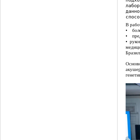
лабо
данн
спосо
В рабо
• боле
• пред
• рук
медици
Бразил
Основ
акушер
генети