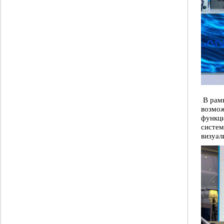
В рам
возмож
функци
систем
визуал