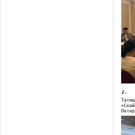
2.
1
Татищ
«Скай
Петер