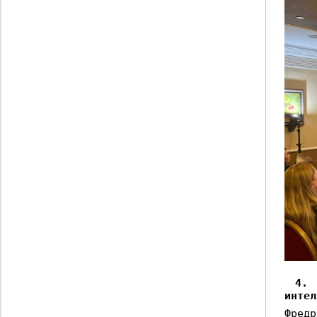
4.
1
интел
Фредр