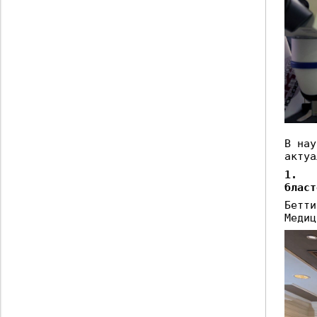
В нау
актуа
1.
бласт
Бетти
Медиц