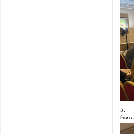
3.
Ёшита