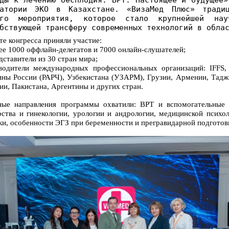
ратории ЭКО в Казахстане. «ВизаМед Плюс» традиц
ого мероприятия, которое стало крупнейшей на
бствующей трансферу современных технологий в обла
те конгресса приняли участие:
е 1000 оффлайн-делегатов и 7000 онлайн-слушателей;
ставители из 30 стран мира;
оводители международных профессиональных организаций: IFFS,
ны России (РАРЧ), Узбекистана (УЗАРМ), Грузии, Армении, Тадж
ии, Пакистана, Аргентины и других стран.
ные направления программы охватили: ВРТ и вспомогательные 
ства и гинекологии, урологии и андрологии, медицинской психо
ки, особенности ЭГЗ при беременности и прегравидарной подготов