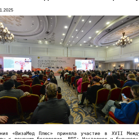
1.2025
ания «ВизаМед Плюс» приняла участие в XVII Межд
ды к лечению бесплодия. ВРТ: Настоящее и будущее»